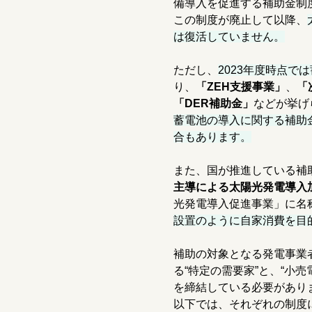
備導入を促進する補助金制度
この制度が廃止して以降、
は復活していません。
ただし、
2023年度時点で
り、
「ZEH支援事業」
、
「
「DER補助金」
などが挙げ
蓄電池の導入に関する補助
合もあります。
また、国が推進している補助
主導による太陽光発電導入
光発電導入促進事業」に名
設置のように自家消費を目
補助の対象となる発電事業
る“特定の需要家”と、“小
を締結している必要があり
以下では、それぞれの制度