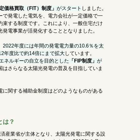
定価格買取（FIT）制度」
がスタート
しました。
ーで発電した電気を、電力会社が一定価格で一
約束する制度です。これにより、一般住宅だけ
光発電事業が活発化することとなりました。
、
2022年度には年間の発電電力量の10.6％を太
12年度比で約14倍にまで拡大
しています。
能エネルギーの自立を目的とした
「FIP制度」
が
国はさらなる太陽光発電の普及を目指していま
電に関する補助金制度はどのようなものがある
。
とは？
では経済産業省が主体となり、太陽光発電に関する設