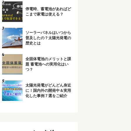
停電時、蓄電池があればど
こまで家電は使える？
ソーラーパネルはいつから
普及したの？太陽光発電の
歴史とは
全固体電池のメリットと課
題 蓄電池への実用化はい
つ？
太陽光発電がどんどん身近
に！国内外の開発中＆実用
化した事例７選をご紹介