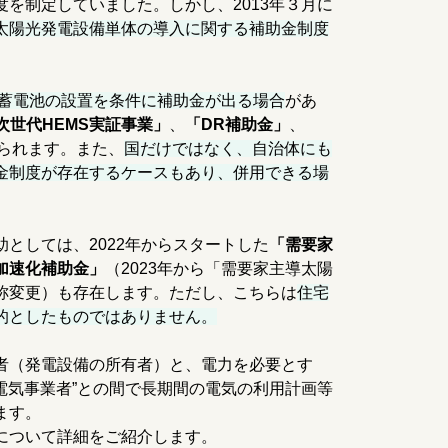
を制定していました。しかし、2013年３月に
太陽光発電設備単体の導入に関する補助金制度
は蓄電池の設置を条件に補助金が出る場合
があ
次世代HEMS実証事業」
、
「DR補助金」
、
られます。また、
国だけではなく、自治体にも
金制度が存在するケースもあり、併用できる場
としては、2022年からスタートした
「需要家
加速化補助金」
（2023年から「需要家主導太陽
称変更）も存在します。ただし、こちらは
住宅
的としたものではありません。
者（発電設備の所有者）と、電力を必要とす
売電気事業者”との間で長期間の電気の利用計画等
ます。
について詳細をご紹介します。