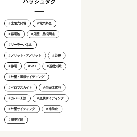
ハッシュタグ
太陽光発電
電気料金
蓄電池
外壁・屋根関連
ソーラーパネル
メリット・デメリット
災害
停電
V2H
基礎知識
外壁・屋根サイディング
ペロブスカイト
全固体電池
カバー工法
金属サイディング
外壁サイディング
補助金
環境問題