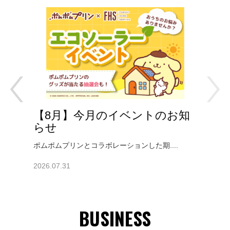
ポムポムプリンイベント情報のサムネイ
イ
【8月】今月のイベントのお知
公
らせ
ら
ポムポムプリンとコラボレーションした期....
現在
2026.07.31
202
BUSINESS